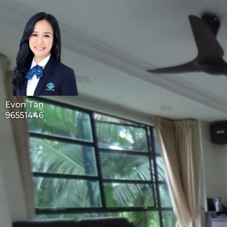
Evon Tan
96551446