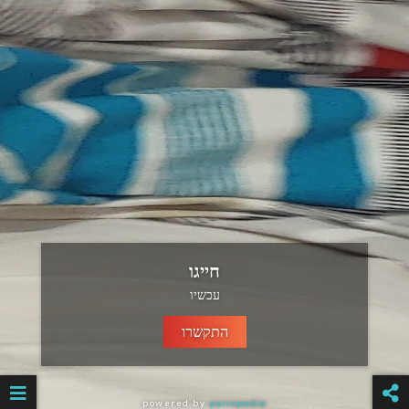
חייגו
עכשיו
התקשרו
powered by
panopedia