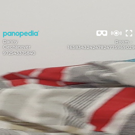
Danny
Room -
Ciechanover
163834324247824775969029
972543375840