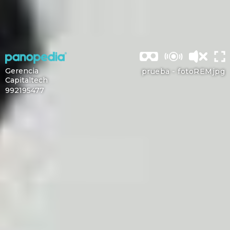
Gerencia
prueba -
fotoREMjpg
Capitaltech
992195477