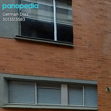
German Diaz
3013513583